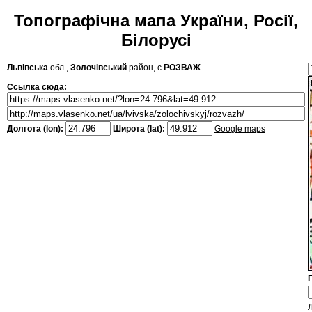
Топографічна мапа України, Росії,
Білорусі
Львівська
обл.,
Золочівський
район, с.
РОЗВАЖ
Ссылка сюда:
Долгота (lon):
Широта (lat):
Google maps