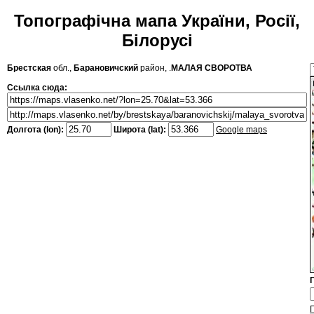
Топографічна мапа України, Росії,
Білорусі
Брестская
обл.,
Барановичский
район, .
МАЛАЯ СВОРОТВА
Ссылка сюда:
Долгота (lon):
Широта (lat):
Google maps