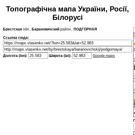
Топографічна мапа України, Росії,
Білорусі
Брестская
обл.,
Барановичский
район, .
ПОДГОРНАЯ
Ссылка сюда:
Долгота (lon):
Широта (lat):
Google maps