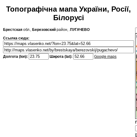
Топографічна мапа України, Росії,
Білорусі
Брестская
обл.,
Березовский
район, .
ПУГАЧЕВО
Ссылка сюда:
Долгота (lon):
Широта (lat):
Google maps