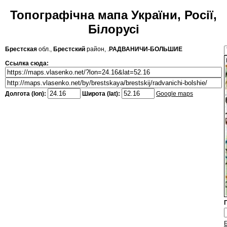
Топографічна мапа України, Росії,
Білорусі
Брестская
обл.,
Брестский
район, .
РАДВАНИЧИ-БОЛЬШИЕ
Ссылка сюда:
Долгота (lon):
Широта (lat):
Google maps