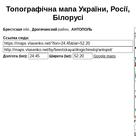
Топографічна мапа України, Росії,
Білорусі
Брестская
обл.,
Дрогичинский
район, .
АНТОПОЛЬ
Ссылка сюда:
Долгота (lon):
Широта (lat):
Google maps