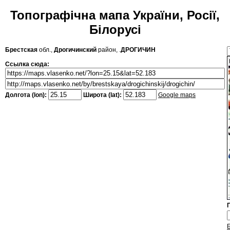
Топографічна мапа України, Росії,
Білорусі
Брестская
обл.,
Дрогичинский
район, .
ДРОГИЧИН
Ссылка сюда:
Долгота (lon):
Широта (lat):
Google maps