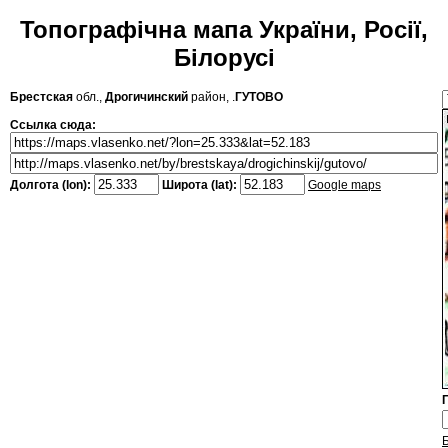
Топографічна мапа України, Росії,
Білорусі
Брестская
обл.,
Дрогичинский
район, .
ГУТОВО
Ссылка сюда:
Долгота (lon):
Широта (lat):
Google maps