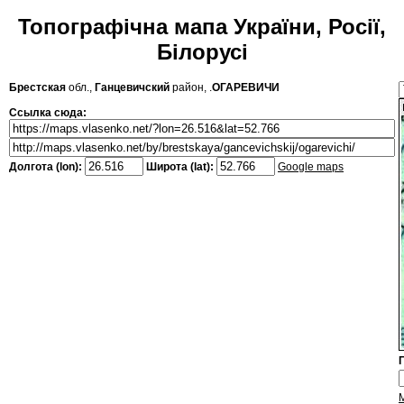
Топографічна мапа України, Росії,
Білорусі
Брестская
обл.,
Ганцевичский
район, .
ОГАРЕВИЧИ
Ссылка сюда:
Долгота (lon):
Широта (lat):
Google maps