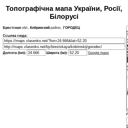
Топографічна мапа України, Росії,
Білорусі
Брестская
обл.,
Кобринский
район, .
ГОРОДЕЦ
Ссылка сюда:
Долгота (lon):
Широта (lat):
Google maps