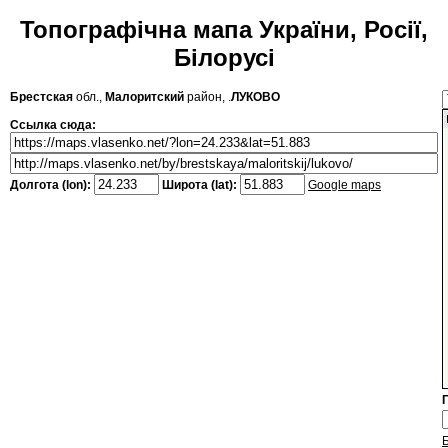
Топографічна мапа України, Росії,
Білорусі
Брестская
обл.,
Малоритский
район, .
ЛУКОВО
Ссылка сюда:
Долгота (lon):
Широта (lat):
Google maps