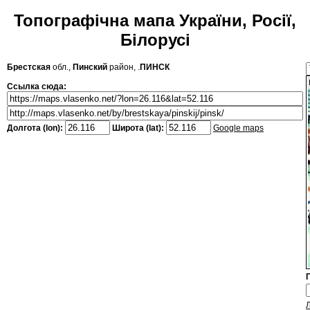
Топографічна мапа України, Росії,
Білорусі
Брестская
обл.,
Пинский
район, .
ПИНСК
Ссылка сюда:
Долгота (lon):
Широта (lat):
Google maps