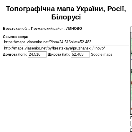
Топографічна мапа України, Росії,
Білорусі
Брестская
обл.,
Пружанский
район, .
ЛИНОВО
Ссылка сюда:
Долгота (lon):
Широта (lat):
Google maps