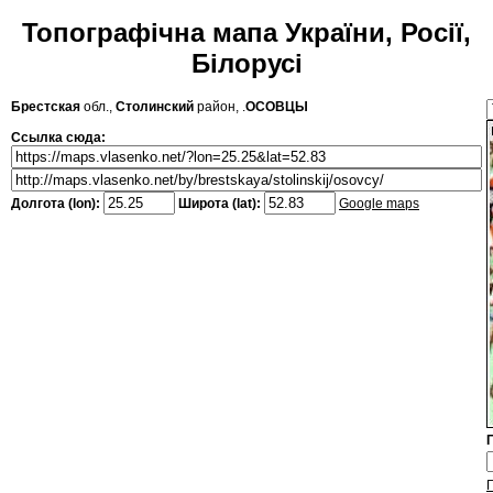
Топографічна мапа України, Росії,
Білорусі
Брестская
обл.,
Столинский
район, .
ОСОВЦЫ
Ссылка сюда:
Долгота (lon):
Широта (lat):
Google maps