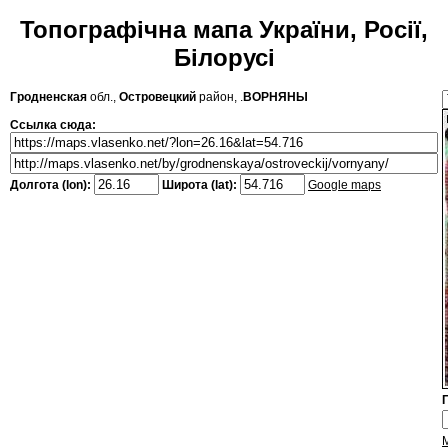
Топографічна мапа України, Росії,
Білорусі
Гродненская
обл.,
Островецкий
район, .
ВОРНЯНЫ
Ссылка сюда:
Долгота (lon):
Широта (lat):
Google maps