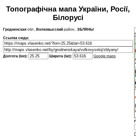
Топографічна мапа України, Росії,
Білорусі
Гродненская
обл.,
Волковысский
район, .
ЗБЛЯНЫ
Ссылка сюда:
Долгота (lon):
Широта (lat):
Google maps