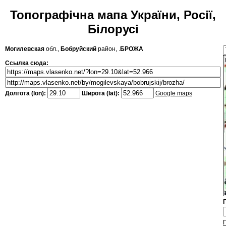
Топографічна мапа України, Росії,
Білорусі
Могилевская
обл.,
Бобруйский
район, .
БРОЖА
Ссылка сюда:
Долгота (lon):
Широта (lat):
Google maps