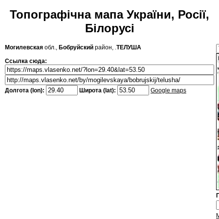
Топографічна мапа України, Росії,
Білорусі
Могилевская
обл.,
Бобруйский
район, .
ТЕЛУША
Ссылка сюда:
Долгота (lon):
Широта (lat):
Google maps