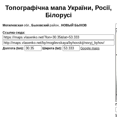
Топографічна мапа України, Росії,
Білорусі
Могилевская
обл.,
Быховский
район, .
НОВЫЙ БЫХОВ
Ссылка сюда:
Долгота (lon):
Широта (lat):
Google maps