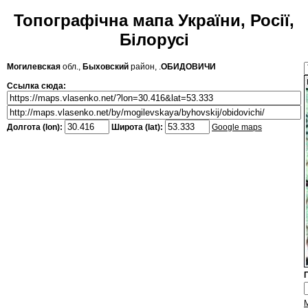
Топографічна мапа України, Росії,
Білорусі
Могилевская
обл.,
Быховский
район, .
ОБИДОВИЧИ
Ссылка сюда:
Долгота (lon):
Широта (lat):
Google maps