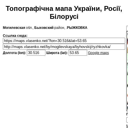
Топографічна мапа України, Росії,
Білорусі
Могилевская
обл.,
Быховский
район, .
РЫЖКОВКА
Ссылка сюда:
Долгота (lon):
Широта (lat):
Google maps