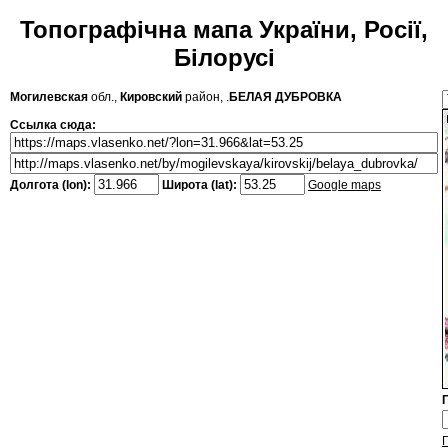
Топографічна мапа України, Росії,
Білорусі
Могилевская
обл.,
Кировский
район, .
БЕЛАЯ ДУБРОВКА
Ссылка сюда:
Долгота (lon):
Широта (lat):
Google maps