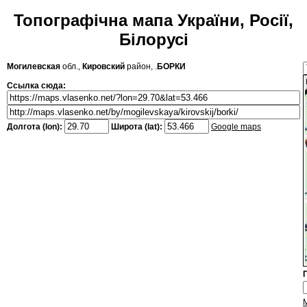
Топографічна мапа України, Росії,
Білорусі
Могилевская
обл.,
Кировский
район, .
БОРКИ
Ссылка сюда:
Долгота (lon):
Широта (lat):
Google maps