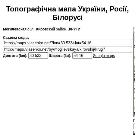
Топографічна мапа України, Росії,
Білорусі
Могилевская
обл.,
Кировский
район, .
КРУГИ
Ссылка сюда:
Долгота (lon):
Широта (lat):
Google maps