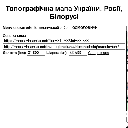
Топографічна мапа України, Росії,
Білорусі
Могилевская
обл.,
Климовичский
район, .
ОСМОЛОВИЧИ
Ссылка сюда:
Долгота (lon):
Широта (lat):
Google maps