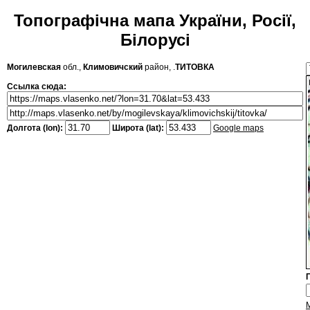
Топографічна мапа України, Росії,
Білорусі
Могилевская
обл.,
Климовичский
район, .
ТИТОВКА
Ссылка сюда:
Долгота (lon):
Широта (lat):
Google maps