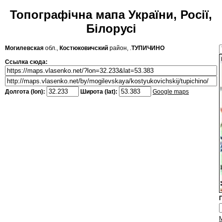
Топографічна мапа України, Росії,
Білорусі
Могилевская
обл.,
Костюковичский
район, .
ТУПИЧИНО
Ссылка сюда:
Долгота (lon):
Широта (lat):
Google maps