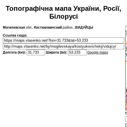
Топографічна мапа України, Росії,
Білорусі
Могилевская
обл.,
Костюковичский
район, .
ВИДУЙЦЫ
Ссылка сюда:
Долгота (lon):
Широта (lat):
Google maps