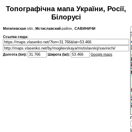
Топографічна мапа України, Росії,
Білорусі
Могилевская
обл.,
Мстиславский
район, .
САВИНИЧИ
Ссылка сюда:
Долгота (lon):
Широта (lat):
Google maps