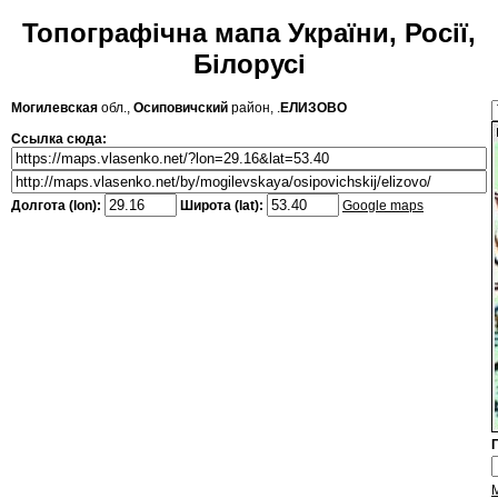
Топографічна мапа України, Росії,
Білорусі
Могилевская
обл.,
Осиповичский
район, .
ЕЛИЗОВО
Ссылка сюда:
Долгота (lon):
Широта (lat):
Google maps