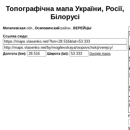
Топографічна мапа України, Росії,
Білорусі
Могилевская
обл.,
Осиповичский
район, .
ВЕРЕЙЦЫ
Ссылка сюда:
Долгота (lon):
Широта (lat):
Google maps