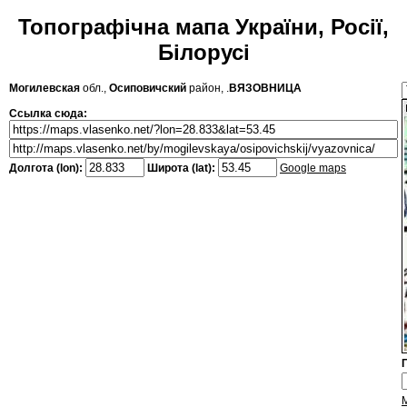
Топографічна мапа України, Росії,
Білорусі
Могилевская
обл.,
Осиповичский
район, .
ВЯЗОВНИЦА
Ссылка сюда:
Долгота (lon):
Широта (lat):
Google maps