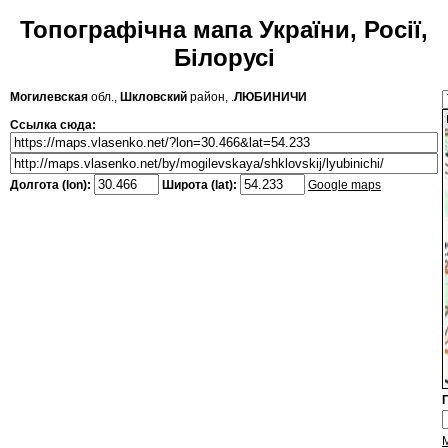
Топографічна мапа України, Росії,
Білорусі
Могилевская
обл.,
Шкловский
район, .
ЛЮБИНИЧИ
Ссылка сюда:
Долгота (lon):
Широта (lat):
Google maps