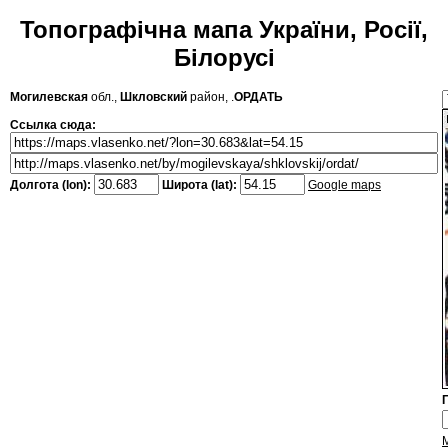
Топографічна мапа України, Росії,
Білорусі
Могилевская
обл.,
Шкловский
район, .
ОРДАТЬ
Ссылка сюда:
Долгота (lon):
Широта (lat):
Google maps