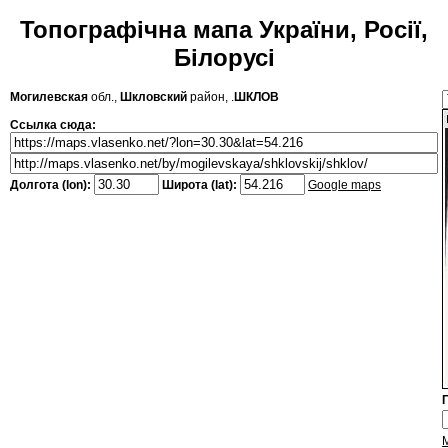
Топографічна мапа України, Росії,
Білорусі
Могилевская
обл.,
Шкловский
район, .
ШКЛОВ
Ссылка сюда:
Долгота (lon):
Широта (lat):
Google maps