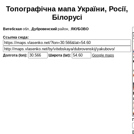
Топографічна мапа України, Росії,
Білорусі
Витебская
обл.,
Дубровенский
район, .
ЯКУБОВО
Ссылка сюда:
Долгота (lon):
Широта (lat):
Google maps