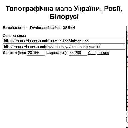
Топографічна мапа України, Росії,
Білорусі
Витебская
обл.,
Глубокский
район, .
ЗЯБКИ
Ссылка сюда:
Долгота (lon):
Широта (lat):
Google maps