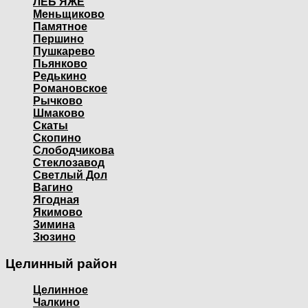
ЛЕБ'ЯЖЕ
Меньщиково
Памятное
Першино
Пушкарево
Пьянково
Редькино
Романовское
Рычково
Шмаково
Скаты
Скопино
Слободчикова
Стеклозавод
Светлый Дол
Вагино
Ягодная
Якимово
Зимина
Зюзино
Целинный район
Целинное
Чалкино