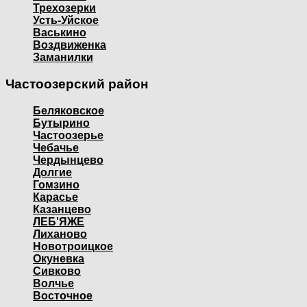
Трехозерки
Усть-Уйское
Васькино
Воздвиженка
Заманилки
Частоозерский район
Беляковское
Бутырино
Частоозерье
Чебачье
Чердынцево
Долгие
Гомзино
Карасье
Казанцево
ЛЕБ'ЯЖЕ
Лиханово
Новотроицкое
Окуневка
Сивково
Волчье
Восточное