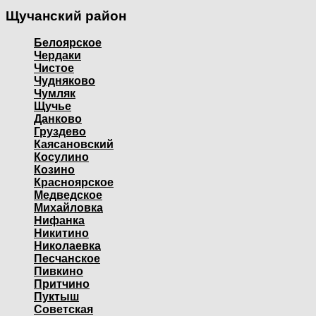
Щучанский район
Белоярское
Чердаки
Чистое
Чудняково
Чумляк
Щучье
Данково
Груздево
Каясановский
Косулино
Козино
Красноярское
Медведское
Михайловка
Нифанка
Никитино
Николаевка
Песчанское
Пивкино
Притчино
Пуктыш
Советская