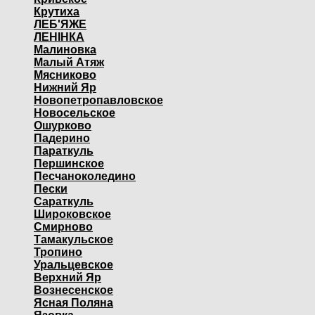
Крутиха
ЛЕБ'ЯЖЕ
ЛЕНІНКА
Малиновка
Малый Атяж
Мясниково
Нижний Яр
Новопетропавловское
Новосельское
Ошурково
Падерино
Параткуль
Першинское
Песчаноколедино
Пески
Сараткуль
Широковское
Смирново
Тамакульское
Тропино
Уральцевское
Верхний Яр
Вознесенское
Ясная Поляна