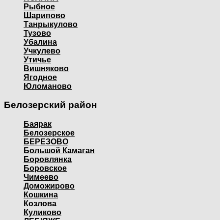
Рыбное
Шарипово
Танрыкулово
Тузово
Убалина
Учкулево
Утичье
Вишняково
Ягодное
Юломаново
Белозерский район
Баярак
Белозерское
БЕРЕЗОВО
Большой Камаган
Боровлянка
Боровское
Чимеево
Доможирово
Кошкина
Козлова
Куликово