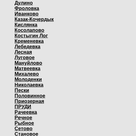
Дулино
Фроловка
Иванково
Казак-Кочердык
Кислянка
Косолапово
Костыгин Лог
Кременевка
Лебедевка
Лесная
Луговое
Мануйлово
Матвеевка
Михалево
Молоденки
Николаевка
Пески
Половинное
Приозерная
ПРУДИ
Рачеевка
Речное
Рыбное
Сетово
Становое