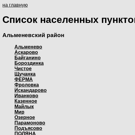
на главную
Список населенных пункто
Альменевский район
Альменево
Аскарово
Байганино
Бороздинка
Чистое
Щучанка
ФЕРМА
Фроловка
Искандарово
Иванково
Казенное
Майлык
Мир
Озерное
Парамоново
Подъясово
ПОЛЯНА