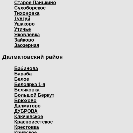
Старое Панькино
Сухоборское
Тихоновка
Тунгуй
Ушаково
Утичье
Яковлевка
Зайково
Заозерная
Далматовский район
Бабинова
Бараба
Белое
Белоярка 1-я
Беляковка
Большой Беркут
Брюхово
Далматово
ДУБРОВА
Ключевское
Красноисетское
Крестовка
Кривское