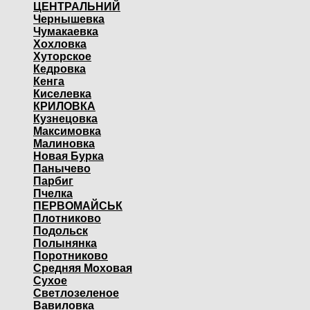
ЦЕНТРАЛЬНИЙ
Чернышевка
Чумакаевка
Хохловка
Хуторское
Кедровка
Кенга
Киселевка
КРИЛОВКА
Кузнецовка
Максимовка
Малиновка
Новая Бурка
Панычево
Парбиг
Пчелка
ПЕРВОМАЙСЬК
Плотниково
Подольск
Полынянка
Поротниково
Средняя Моховая
Сухое
Светлозеленое
Вавиловка