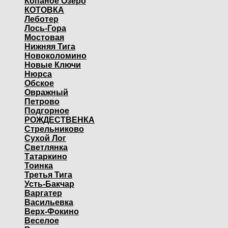
Копаное Озеро
КОТОВКА
Леботер
Лось-Гора
Мостовая
Нижняя Тига
Новоколомино
Новые Ключи
Нюрса
Обское
Овражный
Петрово
Подгорное
РОЖДЕСТВЕНКА
Стрельниково
Сухой Лог
Светлянка
Татаркино
Тоинка
Третья Тига
Усть-Бакчар
Варгатер
Васильевка
Верх-Фокино
Веселое