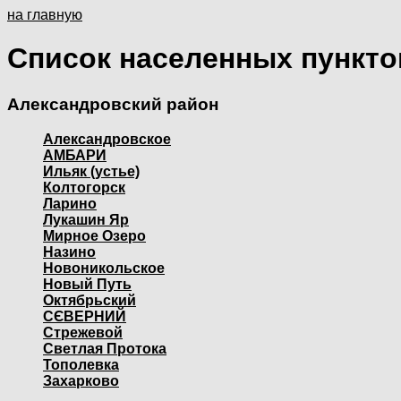
на главную
Список населенных пункто
Александровский район
Александровское
АМБАРИ
Ильяк (устье)
Колтогорск
Ларино
Лукашин Яр
Мирное Озеро
Назино
Новоникольское
Новый Путь
Октябрьский
СЄВЕРНИЙ
Стрежевой
Светлая Протока
Тополевка
Захарково