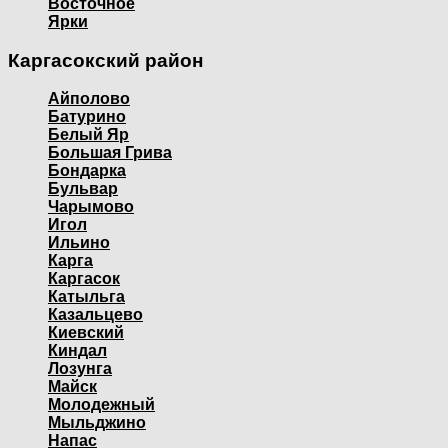
Восточное
Ярки
Каргасокский район
Айполово
Батурино
Белый Яр
Большая Грива
Бондарка
Бульвар
Чарымово
Игол
Ильино
Карга
Каргасок
Катыльга
Казальцево
Киевский
Киндал
Лозунга
Майск
Молодежный
Мыльджино
Напас