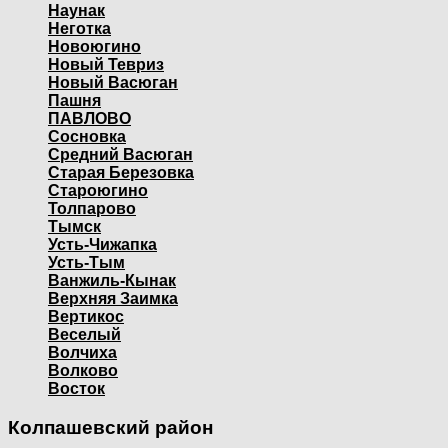
Наунак
Неготка
Новоюгино
Новый Тевриз
Новый Васюган
Пашня
ПАВЛОВО
Сосновка
Средний Васюган
Старая Березовка
Староюгино
Толпарово
Тымск
Усть-Чижапка
Усть-Тым
Ванжиль-Кынак
Верхняя Заимка
Вертикос
Веселый
Волчиха
Волково
Восток
Колпашевский район