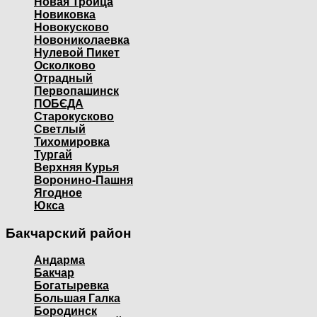
Новая Троица
Новиковка
Новокусково
Новониколаевка
Нулевой Пикет
Осколково
Отрадный
Первопашинск
ПОБЄДА
Старокусково
Светлый
Тихомировка
Тургай
Верхняя Курья
Воронино-Пашня
Ягодное
Юкса
Бакчарский район
Андарма
Бакчар
Богатыревка
Большая Галка
Бородинск