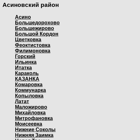
Асиновский район
Асино
Большедорохово
Большежирово
Большой Кордон
Цветковка
Феоктистовка
Филимоновка
Горский
Ильинка
Итатка
Караколь
КАЗАНКА
Комаровка
Коммунарка
Копыловка
Латат
Маложирово
Михайловка
Митрофановка
Моисеевка
Нижние Соколы
Нижняя Заимка