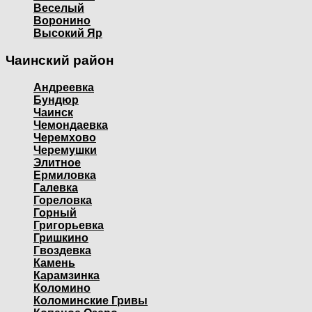
Веселый
Воронино
Высокий Яр
Чаинский район
Андреевка
Бундюр
Чаинск
Чемондаевка
Черемхово
Черемушки
Элитное
Ермиловка
Галевка
Гореловка
Горный
Григорьевка
Гришкино
Гвоздевка
Камень
Карамзинка
Коломино
Коломинские Гривы