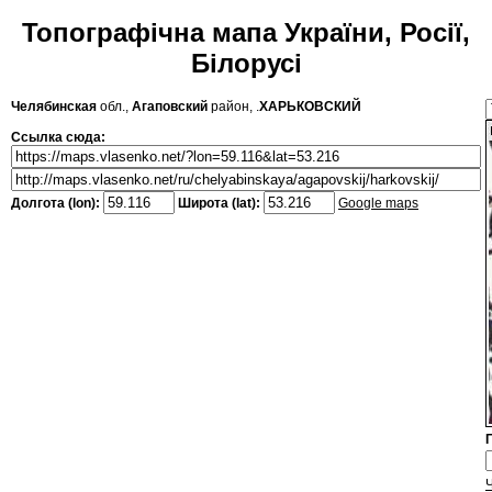
Топографічна мапа України, Росії,
Білорусі
Челябинская
обл.,
Агаповский
район, .
ХАРЬКОВСКИЙ
Ссылка сюда:
Долгота (lon):
Широта (lat):
Google maps