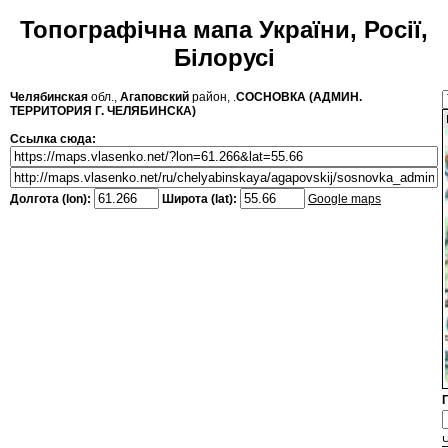
Топографічна мапа України, Росії,
Білорусі
Челябинская
обл.,
Агаповский
район, .
СОСНОВКА (АДМИН.
ТЕРРИТОРИЯ Г. ЧЕЛЯБИНСКА)
Ссылка сюда:
Долгота (lon):
Широта (lat):
Google maps