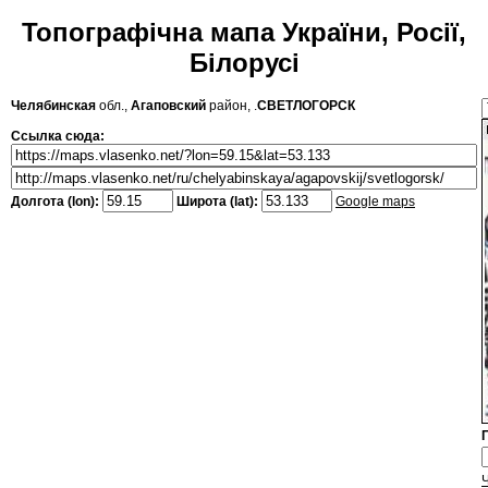
Топографічна мапа України, Росії,
Білорусі
Челябинская
обл.,
Агаповский
район, .
СВЕТЛОГОРСК
Ссылка сюда:
Долгота (lon):
Широта (lat):
Google maps