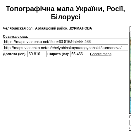
Топографічна мапа України, Росії,
Білорусі
Челябинская
обл.,
Аргаяшский
район, .
КУРМАНОВА
Ссылка сюда:
Долгота (lon):
Широта (lat):
Google maps