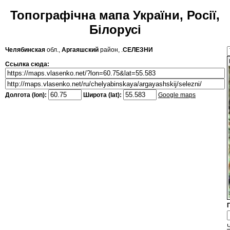
Топографічна мапа України, Росії,
Білорусі
Челябинская
обл.,
Аргаяшский
район, .
СЕЛЕЗНИ
Ссылка сюда:
Долгота (lon):
Широта (lat):
Google maps