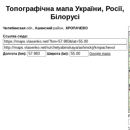
Топографічна мапа України, Росії,
Білорусі
Челябинская
обл.,
Ашинский
район, .
КРОПАЧЕВО
Ссылка сюда:
Долгота (lon):
Широта (lat):
Google maps