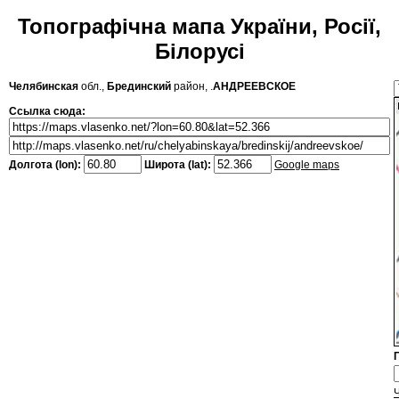
Топографічна мапа України, Росії,
Білорусі
Челябинская
обл.,
Брединский
район, .
АНДРЕЕВСКОЕ
Ссылка сюда:
Долгота (lon):
Широта (lat):
Google maps