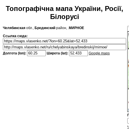
Топографічна мапа України, Росії,
Білорусі
Челябинская
обл.,
Брединский
район, .
МИРНОЕ
Ссылка сюда:
Долгота (lon):
Широта (lat):
Google maps