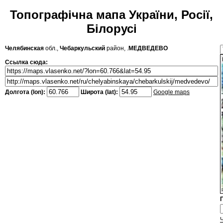
Топографічна мапа України, Росії,
Білорусі
Челябинская
обл.,
Чебаркульский
район, .
МЕДВЕДЕВО
Ссылка сюда:
Долгота (lon):
Широта (lat):
Google maps