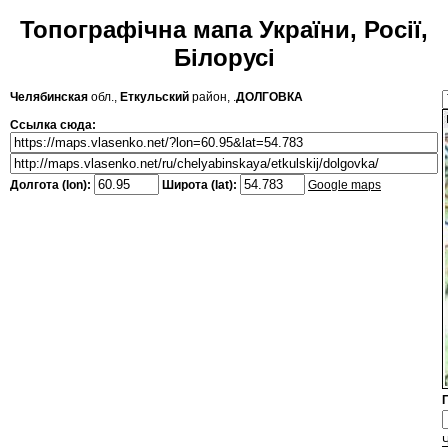
Топографічна мапа України, Росії,
Білорусі
Челябинская
обл.,
Еткульский
район, .
ДОЛГОВКА
Ссылка сюда:
Долгота (lon):
Широта (lat):
Google maps