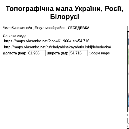
Топографічна мапа України, Росії,
Білорусі
Челябинская
обл.,
Еткульский
район, .
ЛЕБЕДЕВКА
Ссылка сюда:
Долгота (lon):
Широта (lat):
Google maps